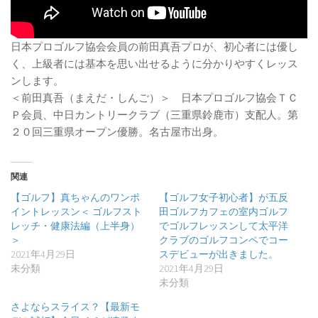
日本プロゴルフ協会会員の前田真吾プロが、初心者には優し
く、上級者には基本を思い出せるように分かりやすくレッス
ンします。
＜前田真吾（まえだ・しんご）＞ 日本プロゴルフ協会ＴＣ
Ｐ会員、中日カントリークラブ（三重県鈴鹿市）支配人。第
２０回三重県オープン優勝。名古屋市出身。
関連
【ゴルフ】真ちゃんのワンポ
【ゴルフ女子初心者】が五反
イントレッスン＜ ゴルフスト
田ゴルフカフェの室内ゴルフ
レッチ・健康法編（上半身）
でゴルフレッスンして太平洋
＞
クラブのゴルフコンペでコー
2021年4月29日
スデビューが出きました。
未分類
2021年4月29日
未分類
さよならスライス？【最新モ