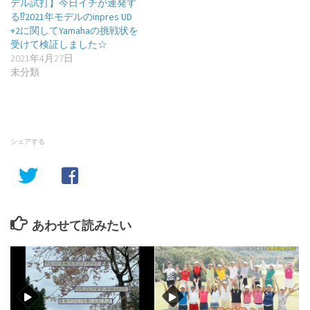
デル試打】今日イチが連発す
る⁉︎2021年モデルのinpres UD
+2に関してYamahaの挑戦状を
受けて検証しました☆
2021年4月27日
未分類
シェアする
あわせて読みたい