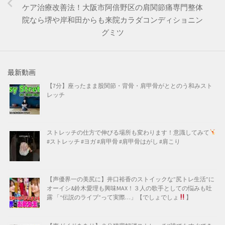
ケア治療改善法！大阪市阿倍野区の肩関節痛専門整体
院なら堺や岸和田からも来院カラダコンディショニン
グミツ
最新動画
【7分】座ったまま股関節・背骨・肩甲骨がととのう和みスト
レッチ
ストレッチの仕方で伸びる場所も変わります！意識してみて
#ストレッチ #ヨガ #肩甲骨 #肩甲骨はがし #肩こり
【声優界一の美尻に】井口裕香のストイックな”尻トレ生活”に
オーイシ&鈴木愛理も興味MAX！３人の歌手としての悩みも吐
露 「“伝説のライブ”って実際…」【でしょでしょ
】