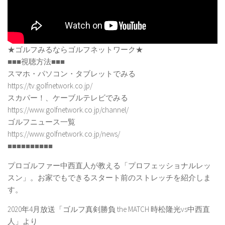
★ゴルフみるならゴルフネットワーク★
■■■視聴方法■■■
スマホ・パソコン・タブレットでみる
https://tv.golfnetwork.co.jp/
スカパー！、ケーブルテレビでみる
https://www.golfnetwork.co.jp/channel/
ゴルフニュース一覧
https://www.golfnetwork.co.jp/news/
■■■■■■■■■■
プロゴルファー中西直人が教える「プロフェッショナルレッ
スン」。お家でもできるスタート前のストレッチを紹介しま
す。
2020年4月放送「ゴルフ真剣勝負 the MATCH 時松隆光vs中西直
人」より