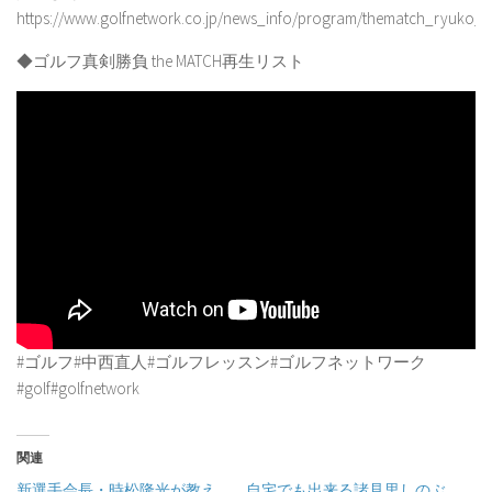
https://www.golfnetwork.co.jp/news_info/program/thematch_ryuko_
◆ゴルフ真剣勝負 the MATCH再生リスト
#ゴルフ#中西直人#ゴルフレッスン#ゴルフネットワーク
#golf#golfnetwork
関連
新選手会長・時松隆光が教え
自宅でも出来る諸見里しのぶ