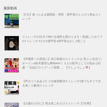
最新動画
【7分】座ったまま股関節・背骨・肩甲骨がととのう和みスト
レッチ
ストレッチの仕方で伸びる場所も変わります！意識してみて
#ストレッチ #ヨガ #肩甲骨 #肩甲骨はがし #肩こり
【声優界一の美尻に】井口裕香のストイックな”尻トレ生活”に
オーイシ&鈴木愛理も興味MAX！３人の歌手としての悩みも吐
露 「“伝説のライブ”って実際…」【でしょでしょ
】
【声ガイドああり】３分猫背解消ストレッチ!!誰でもすぐでき
る肩こり解消ストレッチ
【お疲れの日に】寝る前これだけストレッチ【7分間】