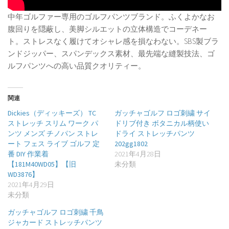
中年ゴルファー専用のゴルフパンツブランド。ふくよかなお
腹回りを隠蔽し、美脚シルエットの立体構造でコーデネー
ト。ストレスなく履けてオシャレ感を損なわない。SBS製ブラ
ンドジッパー、スパンデックス素材、最先端な縫製技法、ゴ
ルフパンツへの高い品質クオリティー。
関連
Dickies（ディッキーズ） TC
ガッチャゴルフ ロゴ刺繍 サイ
ストレッチ スリム ワーク パ
ドリブ付き ボタニカル柄使い
ンツ メンズ チノパン ストレ
ドライ ストレッチパンツ
ート フェス ライブ ゴルフ 定
202gg1802
番 DIY 作業着
2021年4月28日
【181M40WD05】【旧
未分類
WD3876】
2021年4月29日
未分類
ガッチャゴルフ ロゴ刺繍 千鳥
ジャカード ストレッチパンツ