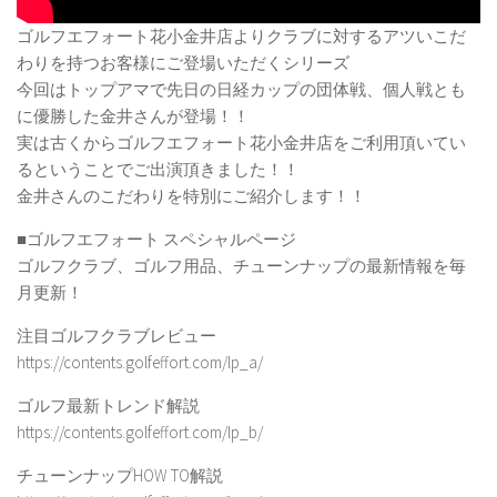
ゴルフエフォート花小金井店よりクラブに対するアツいこだ
わりを持つお客様にご登場いただくシリーズ
今回はトップアマで先日の日経カップの団体戦、個人戦とも
に優勝した金井さんが登場！！
実は古くからゴルフエフォート花小金井店をご利用頂いてい
るということでご出演頂きました！！
金井さんのこだわりを特別にご紹介します！！
■ゴルフエフォート スペシャルページ
ゴルフクラブ、ゴルフ用品、チューンナップの最新情報を毎
月更新！
注目ゴルフクラブレビュー
https://contents.golfeffort.com/lp_a/
ゴルフ最新トレンド解説
https://contents.golfeffort.com/lp_b/
チューンナップHOW TO解説