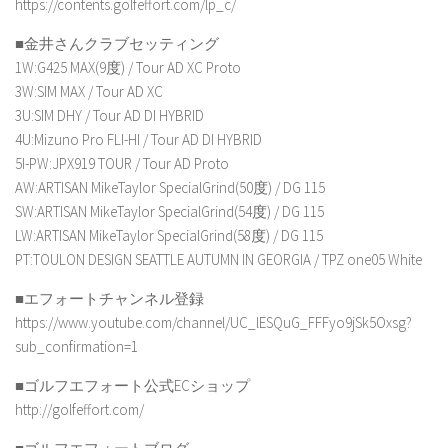
https://contents.golfeffort.com/lp_c/
■金井さんクラブセッティング
1W:G425 MAX(9度) / Tour AD XC Proto
3W:SIM MAX / Tour AD XC
3U:SIM DHY / Tour AD DI HYBRID
4U:Mizuno Pro FLI-HI / Tour AD DI HYBRID
5I-PW:JPX919 TOUR / Tour AD Proto
AW:ARTISAN MikeTaylor SpecialGrind(50度) / DG 115
SW:ARTISAN MikeTaylor SpecialGrind(54度) / DG 115
LW:ARTISAN MikeTaylor SpecialGrind(58度) / DG 115
PT:TOULON DESIGN SEATTLE AUTUMN IN GEORGIA / TPZ one05 White
■エフォートチャンネル登録
https://www.youtube.com/channel/UC_lESQuG_FFFyo9jSk5Oxsg?
sub_confirmation=1
■ゴルフエフォート公式ECショップ
http://golfeffort.com/