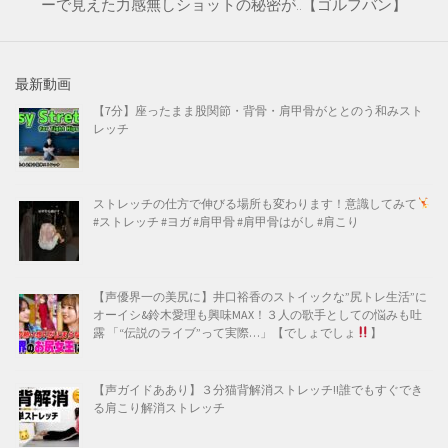
ーで見えた力感無しショットの秘密が..【ゴルフバン】
最新動画
【7分】座ったまま股関節・背骨・肩甲骨がととのう和みスト
レッチ
ストレッチの仕方で伸びる場所も変わります！意識してみて
#ストレッチ #ヨガ #肩甲骨 #肩甲骨はがし #肩こり
【声優界一の美尻に】井口裕香のストイックな”尻トレ生活”に
オーイシ&鈴木愛理も興味MAX！３人の歌手としての悩みも吐
露 「“伝説のライブ”って実際…」【でしょでしょ
】
【声ガイドああり】３分猫背解消ストレッチ!!誰でもすぐでき
る肩こり解消ストレッチ