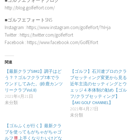
■ゴルフエフォートブログ
http://blog.golfeffort.com/
■ゴルフエフォートSNS
Instagram : https://www.instagram.com/golfeffort/?hl=ja
Twitter : https://twitter.com/golfeffort
Facebook : https://www.facebook.com/GolfEffort
関連
【最新クラブSIM2】調子はど
【ゴルフ】石川遼プロのクラ
う？？ゴルフクラブ7本でラ
ブセッティング変更から見る
ウンドしてみた。(鈴鹿カンツ
近年主流のセッティングとウ
リークラブVol.8)
ェッジ４本体制の勧め【ゴル
2021年4月21日
フ/クラブセッティング】
未分類
【AKI GOLF CHANNEL】
2021年4月27日
未分類
【ゴルふくが行く】最新クラ
ブを使ってもがちゃがちゃゴ
ルフ
上手くなりたいけどな