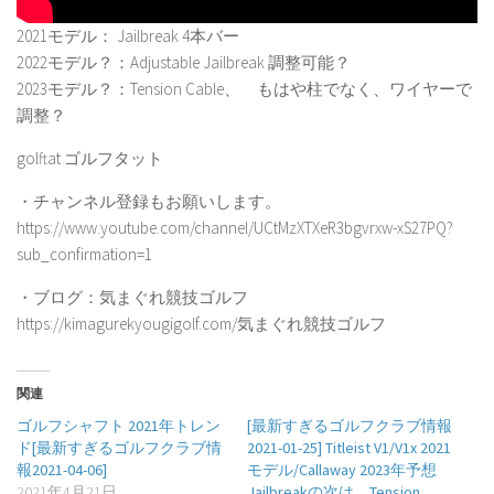
2021モデル： Jailbreak 4本バー
2022モデル？：Adjustable Jailbreak 調整可能？
2023モデル？：Tension Cable、 もはや柱でなく、ワイヤーで
調整？
golftat ゴルフタット
・チャンネル登録もお願いします。
https://www.youtube.com/channel/UCtMzXTXeR3bgvrxw-xS27PQ?
sub_confirmation=1
・ブログ：気まぐれ競技ゴルフ
https://kimagurekyougigolf.com/気まぐれ競技ゴルフ
関連
ゴルフシャフト 2021年トレン
[最新すぎるゴルフクラブ情報
ド[最新すぎるゴルフクラブ情
2021-01-25] Titleist V1/V1x 2021
報2021-04-06]
モデル/Callaway 2023年予想
2021年4月21日
Jailbreakの次は、Tension