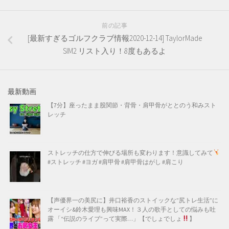
前の記事
[最新すぎるゴルフクラブ情報2020-12-14] TaylorMade
SIM2 リスト入り！8度もあるよ
最新動画
【7分】座ったまま股関節・背骨・肩甲骨がととのう和みスト
レッチ
ストレッチの仕方で伸びる場所も変わります！意識してみて
#ストレッチ #ヨガ #肩甲骨 #肩甲骨はがし #肩こり
【声優界一の美尻に】井口裕香のストイックな”尻トレ生活”に
オーイシ&鈴木愛理も興味MAX！３人の歌手としての悩みも吐
露 「“伝説のライブ”って実際…」【でしょでしょ
】