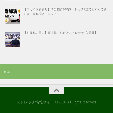
【声ガイドああり】３分猫背解消ストレッチ!!誰でもすぐでき
る肩こり解消ストレッチ
【お疲れの日に】寝る前これだけストレッチ【7分間】
MORE
ストレッチ情報サイト © 2026. All Rights Reserved.