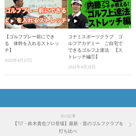
【ゴルフプレー前にでき
コナミスポーツクラブ ゴ
る 体幹を入れるストレッ
ルフアカデミー ご自宅で
チ】
できるゴルフ上達法 【ス
トレッチ編①】
2021年4月27日
2021年4月28日
次の記事
【TST・鈴木貴也プロ登場】最新・昔のゴルフクラブを
打ち比べ