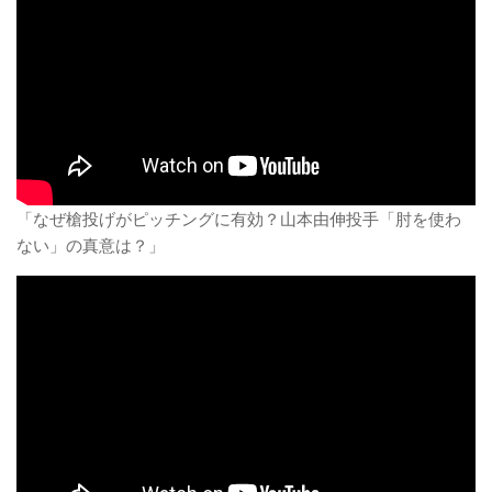
「なぜ槍投げがピッチングに有効？山本由伸投手「肘を使わ
ない」の真意は？」