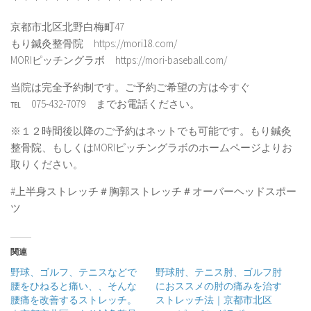
京都市北区北野白梅町47
もり鍼灸整骨院 https://mori18.com/
MORIピッチングラボ https://mori-baseball.com/
当院は完全予約制です。ご予約ご希望の方は今すぐ
℡ 075-432-7079 までお電話ください。
※１２時間後以降のご予約はネットでも可能です。もり鍼灸
整骨院、もしくはMORIピッチングラボのホームページよりお
取りください。
#上半身ストレッチ＃胸郭ストレッチ＃オーバーヘッドスポー
ツ
関連
野球、ゴルフ、テニスなどで
野球肘、テニス肘、ゴルフ肘
腰をひねると痛い、、そんな
におススメの肘の痛みを治す
腰痛を改善するストレッチ。
ストレッチ法｜京都市北区