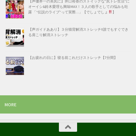
【声優界一の美尻に】井口裕香のストイックな”尻トレ生活”に
オーイシ&鈴木愛理も興味MAX！３人の歌手としての悩みも吐
露 「“伝説のライブ”って実際…」【でしょでしょ
】
【声ガイドああり】３分猫背解消ストレッチ!!誰でもすぐでき
る肩こり解消ストレッチ
【お疲れの日に】寝る前これだけストレッチ【7分間】
MORE