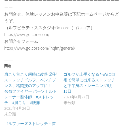
ーーーーーーーーーーーーーーーーーーーーーーーーーーー
ーー
お問合せ、体験レッスンお申込等は下記ホームページからど
うぞ。
ゴルフピラティススタジオGolcore（ゴルコア）
https://www.golcore.com/
お問合せフォーム
https://www.golcore.com/inqfm/general/
関連
肩こり首こり瞬時に改善 ②卍
ゴルフが上手くなるために自
ストレッチゴルフ、ベンチプ
宅で簡単に出来るストレッチ
レス、格闘技のアップに！
と下半身のトレーニング5月
4649ファイヤー パーソナルト
15日
レーナー整体師 #ストレッ
2021年4月27日
チ #肩こり #腰痛
未分類
2021年4月24日
未分類
ゴルファーズストレッチ・首