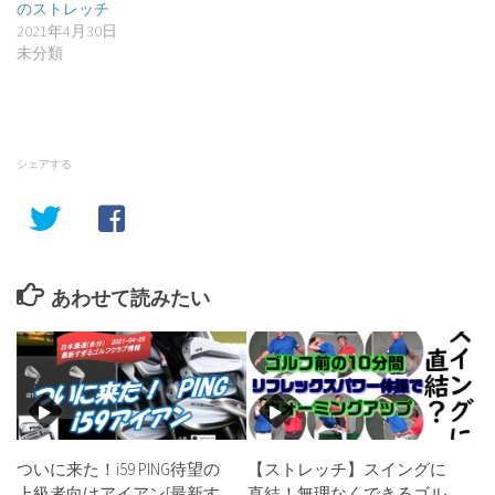
のストレッチ
2021年4月30日
未分類
シェアする
あわせて読みたい
ついに来た！i59 PING待望の
【ストレッチ】スイングに
上級者向けアイアン[最新す
直結！無理なくできるゴル