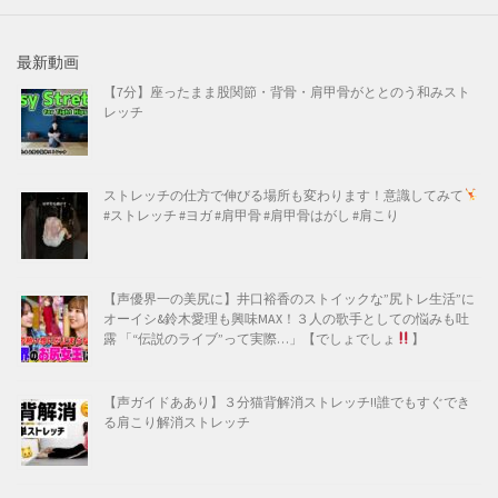
最新動画
【7分】座ったまま股関節・背骨・肩甲骨がととのう和みスト
レッチ
ストレッチの仕方で伸びる場所も変わります！意識してみて
#ストレッチ #ヨガ #肩甲骨 #肩甲骨はがし #肩こり
【声優界一の美尻に】井口裕香のストイックな”尻トレ生活”に
オーイシ&鈴木愛理も興味MAX！３人の歌手としての悩みも吐
露 「“伝説のライブ”って実際…」【でしょでしょ
】
【声ガイドああり】３分猫背解消ストレッチ!!誰でもすぐでき
る肩こり解消ストレッチ