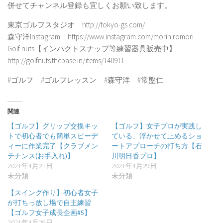
併せてチャンネル登録も宜しくお願い致します。
東京ゴルフスタジオ http://tokyo-gs.com/
森守洋Instagram https://www.instagram.com/morihiromori
Golf nuts【インパクトスナップ等練習器具販売中】
http://golfnuts.thebase.in/items/140911
#ゴルフ #ゴルフレッスン #森守洋 #常盤仁
関連
【ゴルフ】グリップ交換キッ
【ゴルフ】女子プロが実践し
トで初心者でも簡単スピーデ
ている、浮かせて止めるショ
ィーに作業完了【クラブメン
ートアプローチの打ち方【石
テナンス(お手入れ)】
川明日香プロ】
2021年4月21日
2021年4月29日
未分類
未分類
【スイング作り】初心者女子
が打ちっ放し場で自主練習
【ゴルフ女子成長企画#5】
2021年4月29日