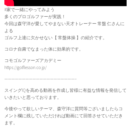
#家で一緒にやってみよう
多くのプロゴルファーが実践！
今回は森守洋が愛してやまない天才トレーナー 常盤 仁さんに
よる
ゴルフ上達に欠かせない【 常盤体操 】の紹介です。
コロナ自粛でなまった体に効果的です。
コモゴルファーズアカデミー
https://golflesson.co.jp/
————————————————————–
スイングIQを高める動画を作成し皆様に有益な情報を発信して
いきたいと思っております。
今後やって欲しいテーマ、森守洋に質問等ございましたらコ
メント欄に残していただければ動画にて回答させていただき
ます。