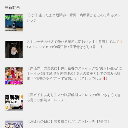
最新動画
【7分】座ったまま股関節・背骨・肩甲骨がととのう和みスト
レッチ
ストレッチの仕方で伸びる場所も変わります！意識してみて
#ストレッチ #ヨガ #肩甲骨 #肩甲骨はがし #肩こり
【声優界一の美尻に】井口裕香のストイックな”尻トレ生活”に
オーイシ&鈴木愛理も興味MAX！３人の歌手としての悩みも吐
露 「“伝説のライブ”って実際…」【でしょでしょ
】
【声ガイドああり】３分猫背解消ストレッチ!!誰でもすぐでき
る肩こり解消ストレッチ
【お疲れの日に】寝る前これだけストレッチ【7分間】