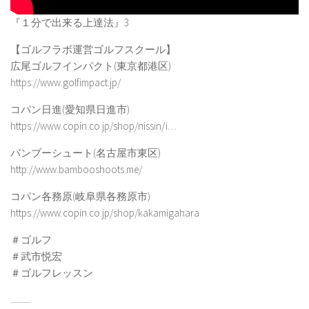
『１分で出来る上達法』3
【ゴルフラボ運営ゴルフスクール】
広尾ゴルフインパクト(東京都港区)
https://www.golfimpact.jp/​
コパン日進(愛知県日進市)
https://www.copin.co.jp/shop/nissin/i…​
バンブーシュート(名古屋市東区)
http://www.bambooshoots.me/​
コパン各務原(岐阜県各務原市)
https://www.copin.co.jp/shop/kakamigahara
＃ゴルフ
＃武市悦宏
＃ゴルフレッスン