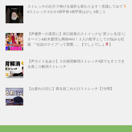
ストレッチの仕方で伸びる場所も変わります！意識してみて
#ストレッチ #ヨガ #肩甲骨 #肩甲骨はがし #肩こり
【声優界一の美尻に】井口裕香のストイックな”尻トレ生活”に
オーイシ&鈴木愛理も興味MAX！３人の歌手としての悩みも吐
露 「“伝説のライブ”って実際…」【でしょでしょ
】
【声ガイドああり】３分猫背解消ストレッチ!!誰でもすぐでき
る肩こり解消ストレッチ
【お疲れの日に】寝る前これだけストレッチ【7分間】