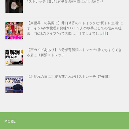
#ストレッチ #ヨガ #肩甲骨 #肩甲骨はがし #肩こり
【声優界一の美尻に】井口裕香のストイックな”尻トレ生活”に
オーイシ&鈴木愛理も興味MAX！３人の歌手としての悩みも吐
露 「“伝説のライブ”って実際…」【でしょでしょ
】
【声ガイドああり】３分猫背解消ストレッチ!!誰でもすぐでき
る肩こり解消ストレッチ
【お疲れの日に】寝る前これだけストレッチ【7分間】
MORE