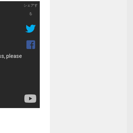
シェアす
る