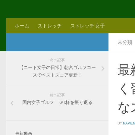
ホーム
ストレッチ
ストレッチ 女子
未分類
次の記事
最
【ニート女子の日常】朝宮ゴルフコー
スでベストスコア更新！
く
前の記事
な
国内女子ゴルフ KKT杯を振り返る
BY
NAVIE
最新動画