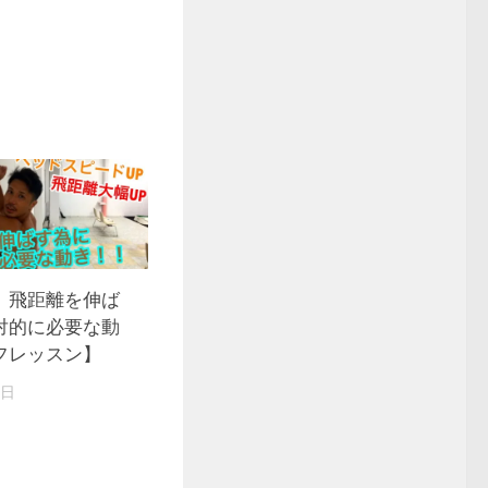
】飛距離を伸ば
対的に必要な動
フレッスン】
8日