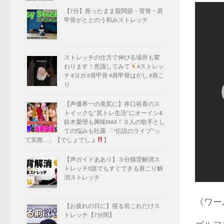
【7分】座ったまま股関節・背骨・肩
甲骨がととのう和みストレッチ
ストレッチの仕方で伸びる場所も変
わります！意識してみて
#ストレッ
チ #ヨガ #肩甲骨 #肩甲骨はがし #肩こ
り
【声優界一の美尻に】井口裕香のス
トイックな”尻トレ生活”にオーイシ&
鈴木愛理も興味MAX！３人の歌手とし
ての悩みも吐露 「“伝説のライブ”っ
て実際…」【でしょでしょ
】
【声ガイドああり】３分猫背解消ス
トレッチ!!誰でもすぐできる肩こり解
消ストレッチ
《ワー
【お疲れの日に】寝る前これだけス
トレッチ【7分間】