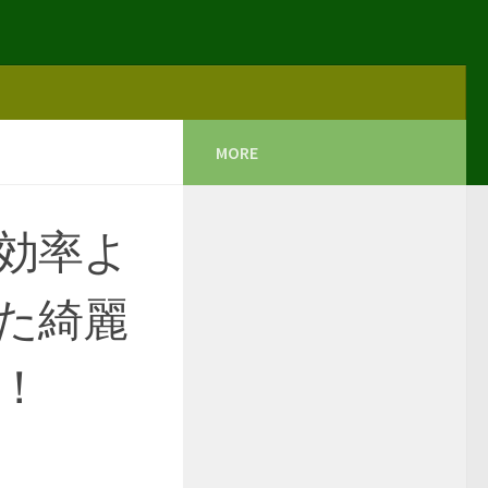
MORE
効率よ
た綺麗
！