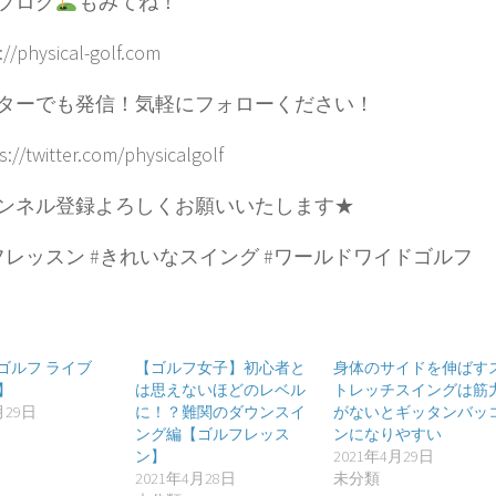
ブログ
もみてね！
://physical-golf.com
ターでも発信！気軽にフォローください！
://twitter.com/physicalgolf
ンネル登録よろしくお願いいたします★
フレッスン #きれいなスイング #ワールドワイドゴルフ
Tゴルフ ライブ
【ゴルフ女子】初心者と
身体のサイドを伸ばす
9】
は思えないほどのレベル
トレッチスイングは筋
月29日
に！？難関のダウンスイ
がないとギッタンバッ
ング編【ゴルフレッス
ンになりやすい
ン】
2021年4月29日
2021年4月28日
未分類