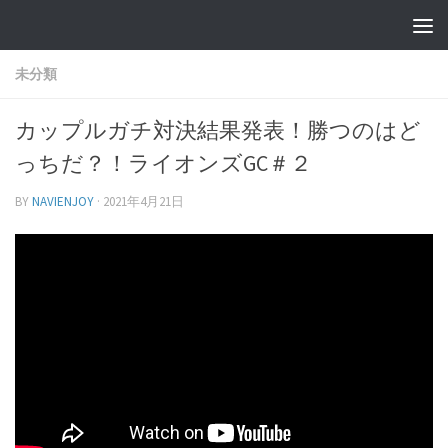
未分類
カップルガチ対決結果発表！勝つのはど
っちだ？！ライオンズGC＃２
BY
NAVIENJOY
·
2021年4月21日