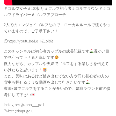
＃ゴルフ女子＃100切り＃ゴルフ初心者＃ゴルフラウンド＃ゴ
ルフドライバー＃ゴルフアプローチ
2人でのエンジョイゴルフなので、ローカルルールで緩くやっ
ていますので、ご了承下さい！
①https://youtu.be/Le_I-ZLoR6s
このチャンネルは初心者カップルの成長記録です
温かい目
で見守って下さると幸いです
微力ながら、カップルや夫婦でゴルフをする楽しさを伝えて
いけたらと思います！
また、興味はあるけど踏み出せてない方や同じ初心者の方の
背中も押せるような動画を出して行きたいです
東海3県でゴルフをすることが多いので、是非ラウンド前の参
考にして下さい
Instagram @kana___golf
Twitter @kapugolu