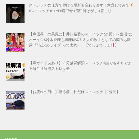
ストレッチの仕方で伸びる場所も変わります！意識してみて
#ストレッチ #ヨガ #肩甲骨 #肩甲骨はがし #肩こり
【声優界一の美尻に】井口裕香のストイックな”尻トレ生活”に
オーイシ&鈴木愛理も興味MAX！３人の歌手としての悩みも吐
露 「“伝説のライブ”って実際…」【でしょでしょ
】
【声ガイドああり】３分猫背解消ストレッチ!!誰でもすぐでき
る肩こり解消ストレッチ
【お疲れの日に】寝る前これだけストレッチ【7分間】