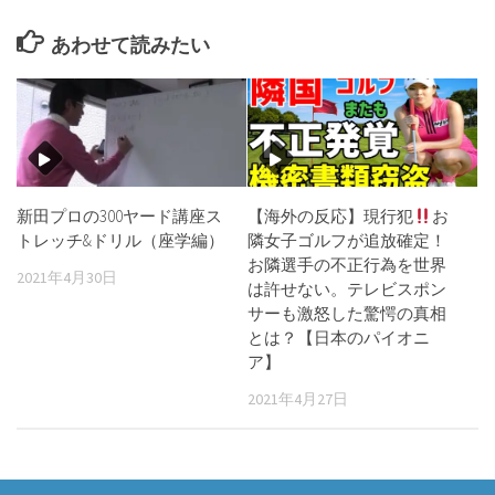
あわせて読みたい
新田プロの300ヤード講座ス
【海外の反応】現行犯
お
トレッチ&ドリル（座学編）
隣女子ゴルフが追放確定！
お隣選手の不正行為を世界
2021年4月30日
は許せない。テレビスポン
サーも激怒した驚愕の真相
とは？【日本のパイオニ
ア】
2021年4月27日