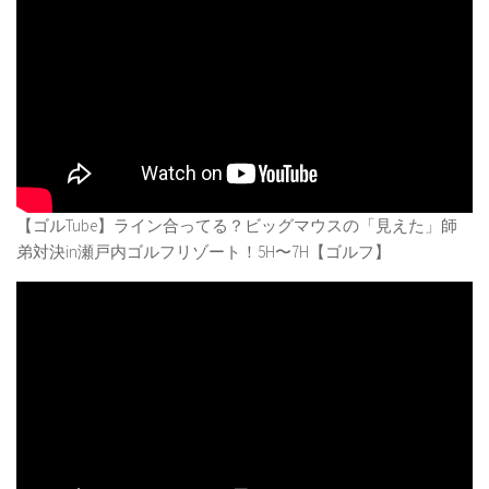
【ゴルTube】ライン合ってる？ビッグマウスの「見えた」師
弟対決in瀬戸内ゴルフリゾート！5H〜7H【ゴルフ】