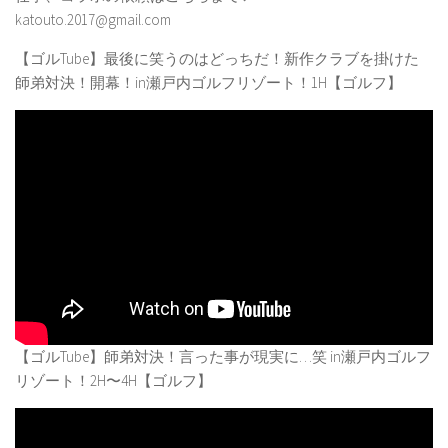
katouto.2017@gmail.com
【ゴルTube】最後に笑うのはどっちだ！新作クラブを掛けた
師弟対決！開幕！in瀬戸内ゴルフリゾート！1H【ゴルフ】
【ゴルTube】師弟対決！言った事が現実に…笑 in瀬戸内ゴルフ
リゾート！2H〜4H【ゴルフ】