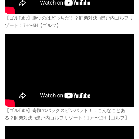
【ゴルTube】勝つのはどっちだ！？師弟対決in瀬戸内ゴルフリ
ゾート！7H〜9H【ゴルフ】
【ゴルTube】奇跡のバックスピンパット！！こんなことあ
る？師弟対決in瀬戸内ゴルフリゾート！10H〜12H【ゴルフ】