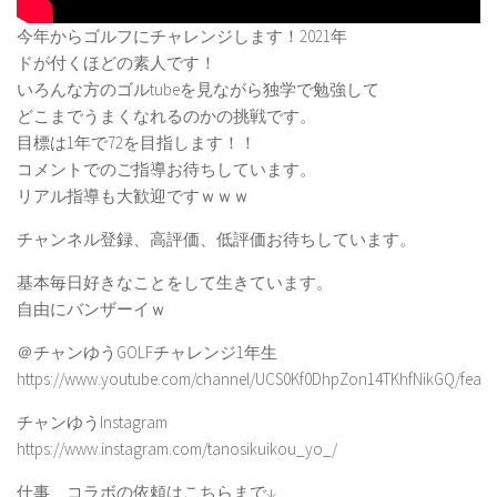
今年からゴルフにチャレンジします！2021年
ドが付くほどの素人です！
いろんな方のゴルtubeを見ながら独学で勉強して
どこまでうまくなれるのかの挑戦です。
目標は1年で72を目指します！！
コメントでのご指導お待ちしています。
リアル指導も大歓迎ですｗｗｗ
チャンネル登録、高評価、低評価お待ちしています。
基本毎日好きなことをして生きています。
自由にバンザーイｗ
＠チャンゆうGOLFチャレンジ1年生
https://www.youtube.com/channel/UCS0Kf0DhpZon14TKhfNikGQ/featu
チャンゆうInstagram
https://www.instagram.com/tanosikuikou_yo_/
仕事、コラボの依頼はこちらまで↓