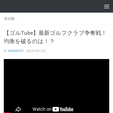
未分類
【ゴルTube】最新ゴルフクラブ争奪戦！
均衡を破るのは！？
BY
NAVIENJOY
·
2021年4月21日