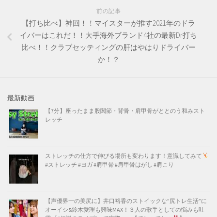
前の記事
【打ち比べ】神回！！マイスターが推す2021年のドラ
イバーはこれだ！！大手海外ブランド4社の最新Dr打ち
比べ！！クラブセッティングの肝はやはりドライバー
か！？
最新動画
【7分】座ったまま股関節・背骨・肩甲骨がととのう和みスト
レッチ
ストレッチの仕方で伸びる場所も変わります！意識してみて
#ストレッチ #ヨガ #肩甲骨 #肩甲骨はがし #肩こり
【声優界一の美尻に】井口裕香のストイックな”尻トレ生活”に
オーイシ&鈴木愛理も興味MAX！３人の歌手としての悩みも吐