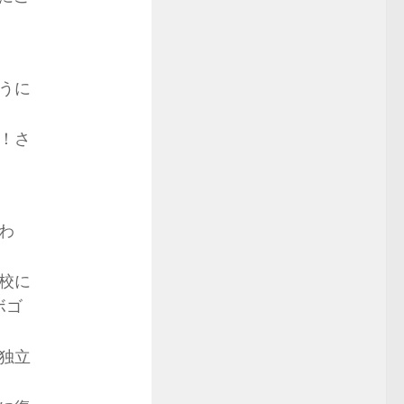
うに
！さ
わ
校に
ボゴ
で独立