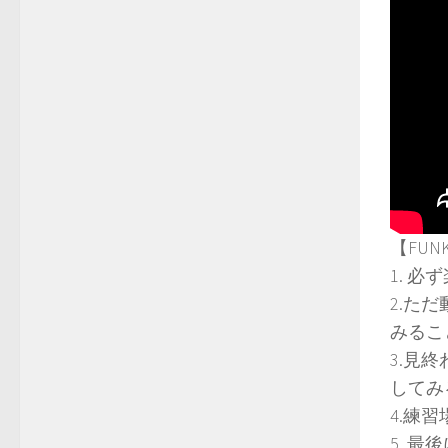
【FUN
1. 
2.た
みるこ
3.見
してみ
4.練
5. 