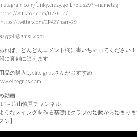
/instagram.com/funky.crazy.golf.hplus29?r=nametag
 https://vt.tiktok.com/U276uq/
: https://twitter.com/CRAZYharry29
razygolf@gmail.com
あれば、どんどんコメント欄に書いちゃってください！
問に真剣に答えます！
品の購入はelite gripsさんがおすすめ：
www.elitegrips.com
め動画
GOLF – 片山慎吾チャンネル
ようなスイングを作る基礎はクラブの始動から始まりま
スン】