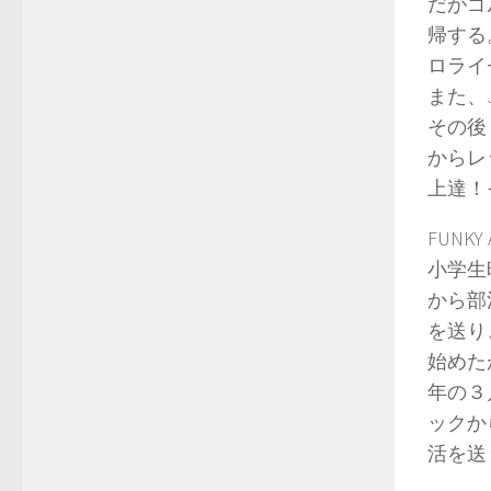
だがゴ
帰する
ロライ
また、
その後
からレ
上達！そ
FUNK
小学生
から部
を送り
始めたが
年の３
ックか
活を送