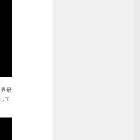
世界最
して