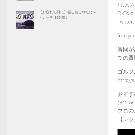
https:/
【お疲れの日に】寝る前これだけス
TikTok:
トレッチ【7分間】
Twitter
funkyc
質問が
ての質
ゴルフ用
http://
おすす
@45 
プロの
【レッ