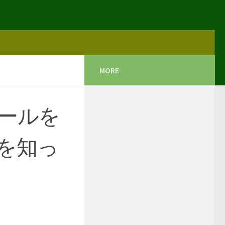
MORE
ールを
を知っ