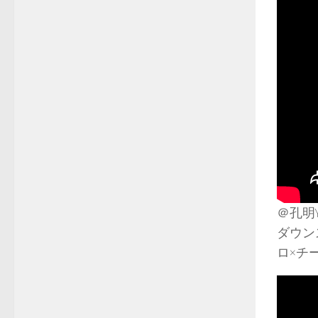
＠孔明Y
ダウン
ロ×チ