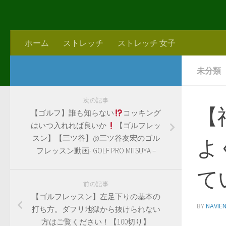
ホーム
ストレッチ
ストレッチ 女子
未分類
次の記事
【
【ゴルフ】誰も知らない
コッキング
はいつ入れれば良いか
【ゴルフレッ
スン】【三ツ谷】@三ツ谷友宏のゴル
よ
フレッスン動画- GOLF PRO MITSUYA –
て
前の記事
【ゴルフレッスン】左足下りの基本の
BY
NAVIE
打ち方。ダフリ地獄から抜けられない
方はご覧ください！【100切り】