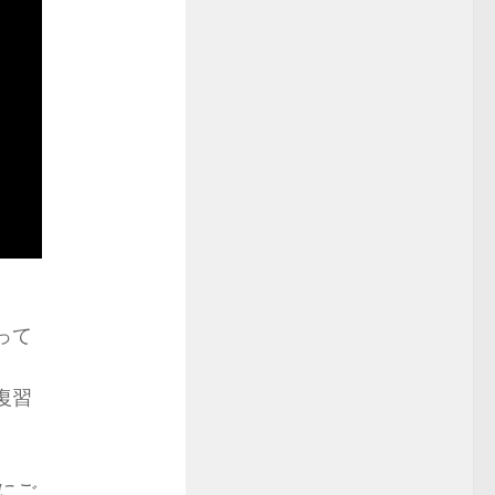
って
復習
にご