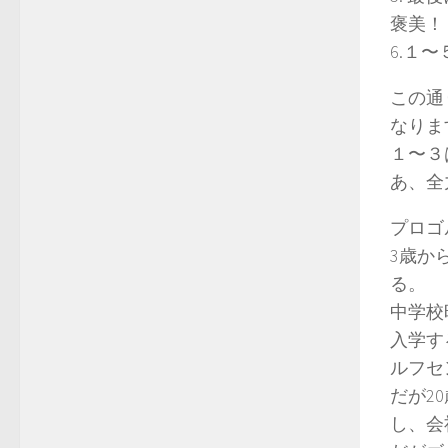
褒美！
6.１
この通
なりま
１〜３
あ、全
プロゴル
3歳か
る。
中学校
入学す
ルフセ
だが2
し、会