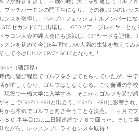
ルフが好きすぎて、34歳の時に大工を引退してゴルフ界
。ブッチハーモンの門下生になり、その後JGRAのレッ
センスを取得し、PGMプロフェッショナルメンバーにな
JGTOセカンドQTに出場し、JGTOツアープレイヤーとな
ドラコン大会沖縄大会にも挑戦し、337ヤードを記録。3
ッスンを初めて今は6年間で1000人弱の生徒を教えてみ
して今はFUNKY CRAZY GOLFとなった！
Y AKIRA（磯部晃）
時代に遊び程度でゴルフをさせてもらっていたが、中学
活が忙しくなり、ゴルフはしなくなる。ごく普通の学校
、現役で一橋大学に入学する。そこからゴルフを遊び感
そこでCRAZY HARUと出会う。CRAZY HARUに影響され
月から本気でゴルフと向き合うことを決意。三ヶ月でフ
ら８０,半年目には二日間連続で７８で回った。そして
りながら、レッスンプロライセンスを取得！