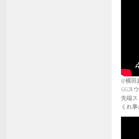
@横田
GGス
先端ス
くれ事