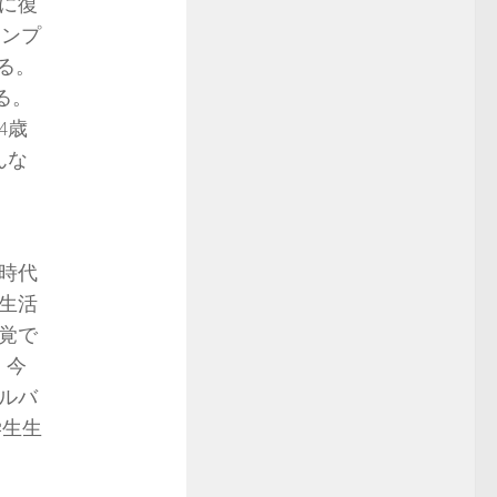
に復
スンプ
る。
る。
4歳
んな
時代
生活
覚で
、今
ルバ
学生生