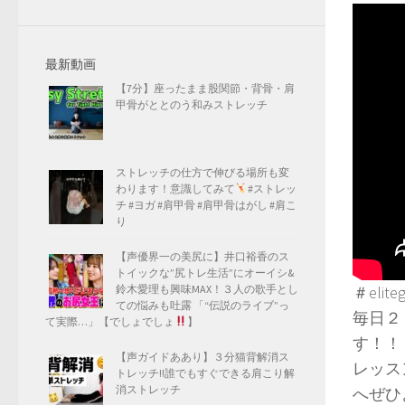
最新動画
【7分】座ったまま股関節・背骨・肩
甲骨がととのう和みストレッチ
ストレッチの仕方で伸びる場所も変
わります！意識してみて
#ストレッ
チ #ヨガ #肩甲骨 #肩甲骨はがし #肩こ
り
【声優界一の美尻に】井口裕香のス
トイックな”尻トレ生活”にオーイシ&
鈴木愛理も興味MAX！３人の歌手とし
＃eli
ての悩みも吐露 「“伝説のライブ”っ
毎日２
て実際…」【でしょでしょ
】
す！！
【声ガイドああり】３分猫背解消ス
レッス
トレッチ!!誰でもすぐできる肩こり解
消ストレッチ
へぜひ