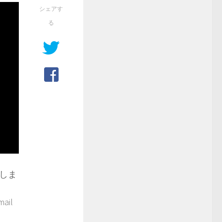
シェアす
る
しま
il